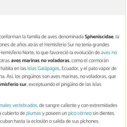
 conforman la familia de aves denominada
Spheniscidae
, la
ones de años atrás el Hemisferio Sur no tenía grandes
 Hemisferio Norte, lo que favoreció la evolución de
aves no
 otras
aves marinas no voladoras
, como el cormorán
 habita en las
islas Galápagos
, Ecuador, y el pato vapor de
na. Así, los pingüinos son aves marinas, no voladoras, que
misferio sur
, exceptuando el pingüino de las islas
males vertebrados
, de sangre caliente y con extremidades
á cubierto de
plumas
y poseen un
pico córneo
sin dientes.
uban hasta la eclosión o salida de sus pichones.