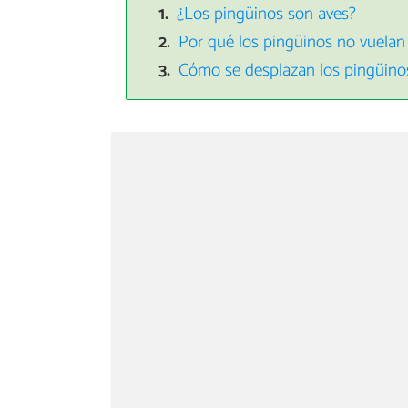
¿Los pingüinos son aves?
Por qué los pingüinos no vuelan
Cómo se desplazan los pingüino