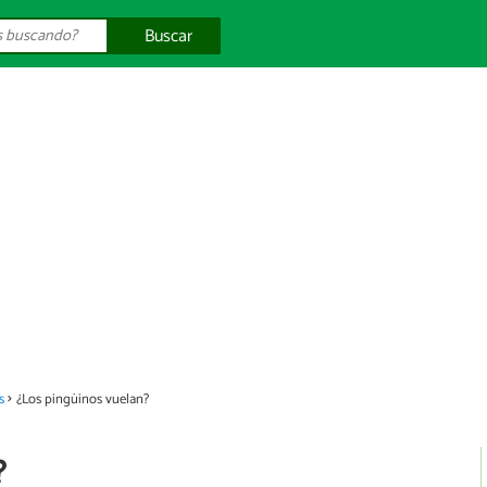
Buscar
s
¿Los pingüinos vuelan?
?