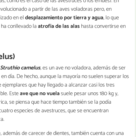
as, como es el caso de las avestruces o los emúes). En
olucionado a partir de las aves voladoras pero, en
izado en el
desplazamiento por tierra y agua
, lo que
 ha conllevado la
atrofia de las alas
hasta convertirse en
elus)
Struthio camelus
, es un ave no voladora, además de ser
 en día. De hecho, aunque la mayoría no suelen superar los
 ejemplares que hay llegado a alcanzar casi los tres
ble. Este
ave que no vuela
suele pesar unos 180 kg y,
ica, se piensa que hace tiempo también se la podía
 cuatro especies de avestruces, que se encuentran
ca.
e, además de carecer de dientes, también cuenta con una