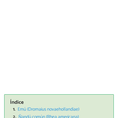
Índice
Emú (Dromaius novaehollandiae)
Ñandú común (Rhea americana)