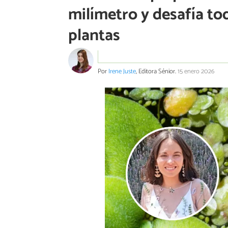
milímetro y desafía to
plantas
Por
Irene Juste
, Editora Sénior.
15 enero 2026