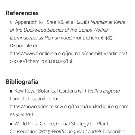
Referencias
Appenroth K-J, Sree KS, et al. (2018)
Nutritional Value
of the Duckweed Species of the Genus Wolffia
(Lemnaceae) as Human Food
. Front. Chem. 6:483.
Disponible en:
https://www.frontiersin.org/journals/chemistry/articles/1
0.3389/fchem.2018.00483/full
Bibliografía
Kew Royal Botanical Gardens (s.f.)
Wolffia angusta
Landolt. Disponible en:
https://powo.science.kew.org/taxon/urn:lsid:ipni.org:nam
es:526261-1
World Flora Online, Global Strategy for Plant
Conservation (2025)
Wolffia angusta Landolt
. Disponible