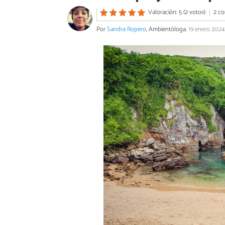
Valoración: 5 (2 votos)
2 co
Por
Sandra Ropero
, Ambientóloga.
19 enero 2024