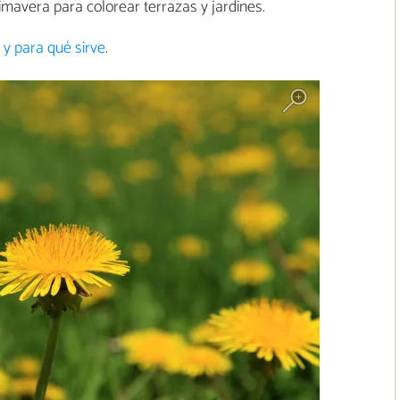
imavera para colorear terrazas y jardines.
 y para qué sirve
.