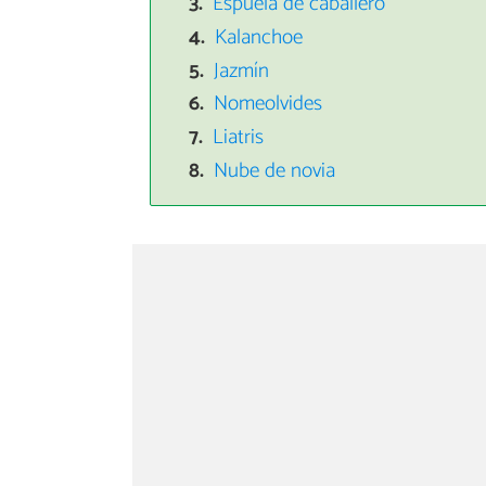
Espuela de caballero
Kalanchoe
Jazmín
Nomeolvides
Liatris
Nube de novia