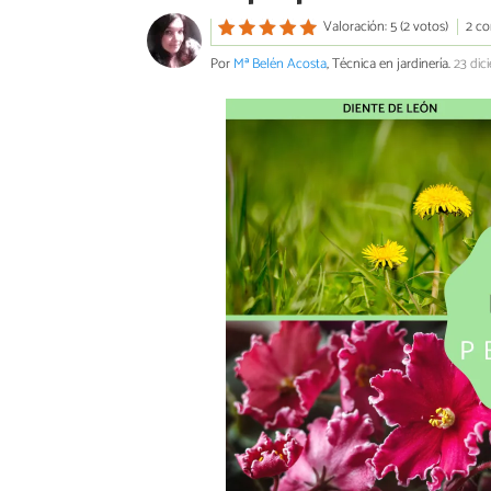
Valoración: 5 (2 votos)
2 co
Por
Mª Belén Acosta
, Técnica en jardinería.
23 dic