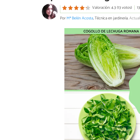
Valoración: 4.3 (13 votos)
1
Por
Mª Belén Acosta
, Técnica en jardinería.
Actual