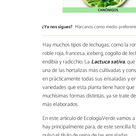
¿Ya nos sigues?
Márcanos como medio preferent
Hay muchos tipos de lechugas, como la roma
roble roja, francesa, iceberg, cogollo de le
endibia y radicchio. La
Lactuca sativa
, qu
una de las hortalizas más cultivadas y con
en prácticamente todas sus ensaladas y en
variedades que esta planta tiene hace que 
muchísimas formas distintas, ya se trate d
más elaborados.
En este artículo de EcologíaVerde vamos a
hay principalmente para, de este sencilla 
pulso el título de reina de las ensaladas.