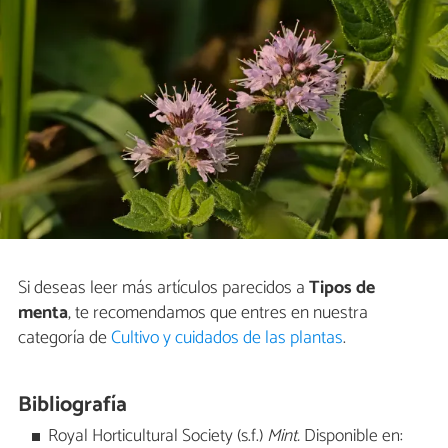
Si deseas leer más artículos parecidos a
Tipos de
menta
, te recomendamos que entres en nuestra
categoría de
Cultivo y cuidados de las plantas
.
Bibliografía
Royal Horticultural Society (s.f.)
Mint.
Disponible en: