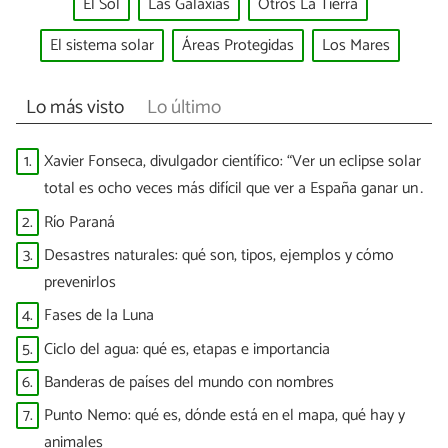
El Sol
Las Galaxias
Otros La Tierra
El sistema solar
Áreas Protegidas
Los Mares
Lo más visto
Lo último
1.
Xavier Fonseca, divulgador científico: “Ver un eclipse solar
total es ocho veces más difícil que ver a España ganar un
Mundial”
2.
Río Paraná
3.
Desastres naturales: qué son, tipos, ejemplos y cómo
prevenirlos
4.
Fases de la Luna
5.
Ciclo del agua: qué es, etapas e importancia
6.
Banderas de países del mundo con nombres
7.
Punto Nemo: qué es, dónde está en el mapa, qué hay y
animales