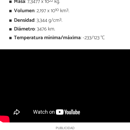
22
Masa
: 7,3477 x 10
kg.
10
3
Volumen
: 2,197 x 10
km
.
3
Densidad
: 3,344 g/cm
.
Diámetro
: 3476 km.
Temperatura mínima/máxima
: -233/123 °C