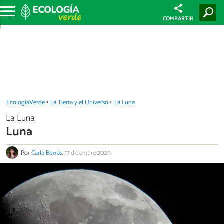
COMPARTIR
EcologíaVerde
La Tierra y el Universo
La Luna
La Luna
Luna
Por
Carla Borràs
.
17 diciembre 2025