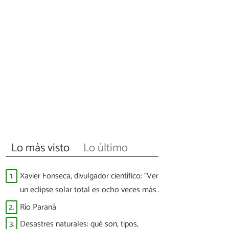
Lo más visto
Lo último
1.
Xavier Fonseca, divulgador científico: “Ver
un eclipse solar total es ocho veces más
difícil que ver a España ganar un Mundial”
2.
Río Paraná
3.
Desastres naturales: qué son, tipos,