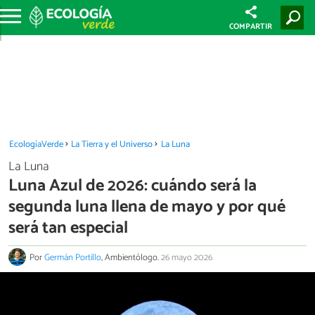
COMPARTIR
EcologíaVerde
La Tierra y el Universo
La Luna
La Luna
Luna Azul de 2026: cuándo será la
segunda luna llena de mayo y por qué
será tan especial
Por
Germán Portillo
, Ambientólogo.
26 mayo 2026