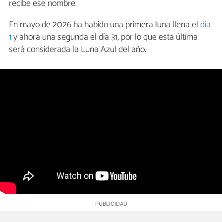
recibe ese nombre.
En mayo de 2026 ha habido una primera luna llena el
día
1
y ahora una segunda el día 31, por lo que esta última
será considerada la Luna Azul del año.