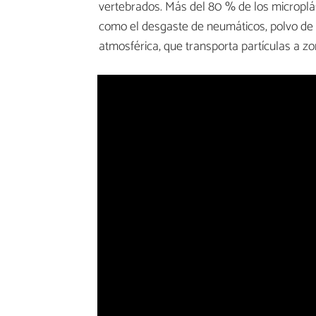
vertebrados. Más del 80 % de los microplás
como el desgaste de neumáticos, polvo de c
atmosférica, que transporta partículas a z