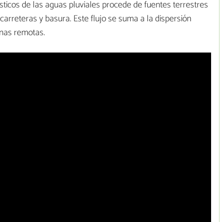
ticos de las aguas pluviales procede de fuentes terrestres
arreteras y basura. Este flujo se suma a la dispersión
onas remotas.