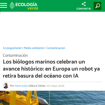
COMPARTIR
EcologíaVerde
Medio ambiente
Contaminación
Contaminación
Los biólogos marinos celebran un
avance histórico: en Europa un robot ya
retira basura del océano con IA
Por
Irene Juste
, Editora Sénior.
20 mayo 2026