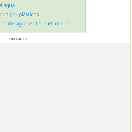
el agua
gua por plásticos
ión del agua en todo el mundo