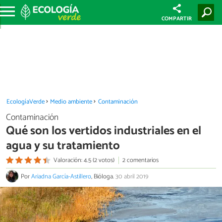
COMPARTIR
EcologíaVerde
Medio ambiente
Contaminación
Contaminación
Qué son los vertidos industriales en el
agua y su tratamiento
Valoración: 4.5 (2 votos)
2 comentarios
Por
Ariadna García-Astillero
, Bióloga.
30 abril 2019