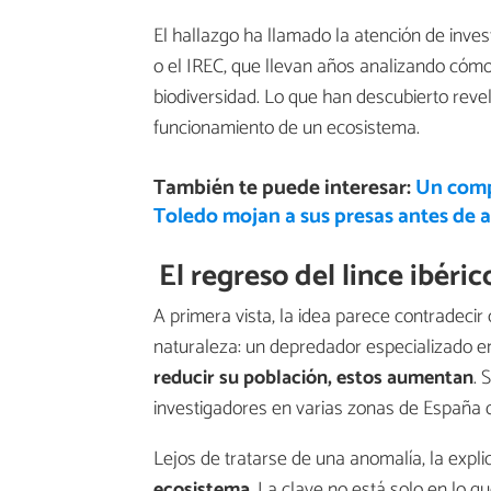
El hallazgo ha llamado la atención de inve
o el IREC, que llevan años analizando cómo
biodiversidad. Lo que han descubierto reve
funcionamiento de un ecosistema.
También te puede interesar:
Un comp
Toledo mojan a sus presas antes de al
El regreso del lince ibéri
A primera vista, la idea parece contradecir
naturaleza: un depredador especializado 
reducir su población, estos aumentan
. 
investigadores en varias zonas de España
Lejos de tratarse de una anomalía, la expl
ecosistema
. La clave no está solo en lo q