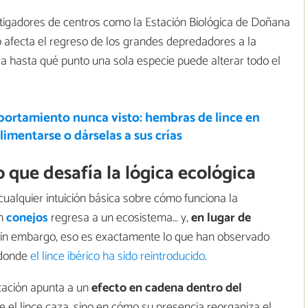
stigadores de centros como la Estación Biológica de Doñana
 afecta el regreso de los grandes depredadores a la
la hasta qué punto una sola especie puede alterar todo el
ortamiento nunca visto: hembras de lince en
imentarse o dárselas a sus crías
co que desafía la lógica ecológica
 cualquier intuición básica sobre cómo funciona la
en
conejos
regresa a un ecosistema… y,
en lugar de
Sin embargo, eso es exactamente lo que han observado
 donde
el lince ibérico ha sido reintroducido
.
icación apunta a un
efecto en cadena dentro del
ue el lince caza, sino en cómo su presencia reorganiza el