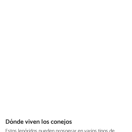
Dónde viven los conejos
Estos lepóridos pueden prosperar en varios tipos de