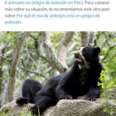
8 animales en peligro de extinción en Perú
. Para conocer
más sobre su situación, te recomendamos este otro post
sobre
Por qué el oso de anteojos está en peligro de
extinción
.