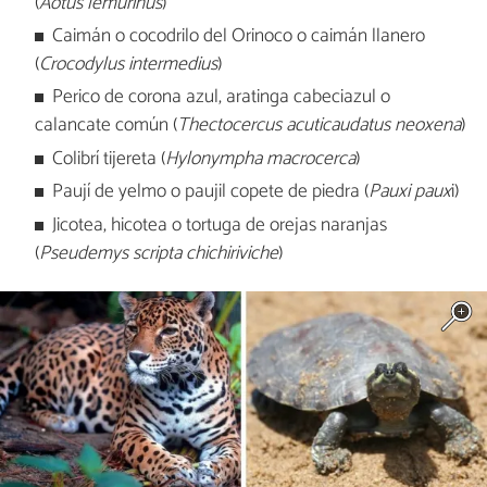
(
Aotus lemurinus
)
Caimán o cocodrilo del Orinoco o caimán llanero​
(
Crocodylus intermedius
)
Perico de corona azul, aratinga cabeciazul o
calancate común (
Thectocercus acuticaudatus neoxena
)
Colibrí tijereta​ (
Hylonympha macrocerca
)
Paují de yelmo​ o paujil copete de piedra (
Pauxi paux
i)
Jicotea, hicotea o tortuga de orejas naranjas
(
Pseudemys scripta chichiriviche
)