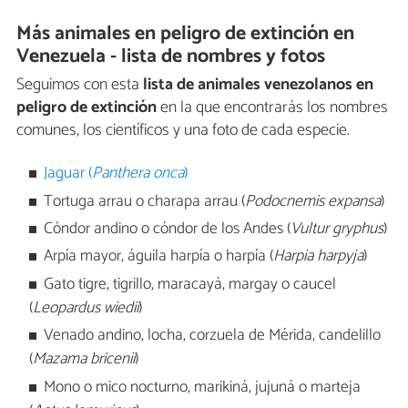
Más animales en peligro de extinción en
Venezuela - lista de nombres y fotos
Seguimos con esta
lista de animales venezolanos en
peligro de extinción
en la que encontrarás los nombres
comunes, los científicos y una foto de cada especie.
Jaguar (
Panthera onca
)
Tortuga arrau o charapa arrau (
Podocnemis expansa
)
Cóndor andino o cóndor de los Andes (
Vultur gryphus
)
Arpía mayor, águila harpía o harpía (
Harpia harpyja
)
Gato tigre, tigrillo, maracayá, margay o caucel
(
Leopardus wiedii
)
Venado andino, locha, corzuela de Mérida, candelillo
(
Mazama bricenii
)
Mono o mico nocturno, marikiná, jujuná o marteja