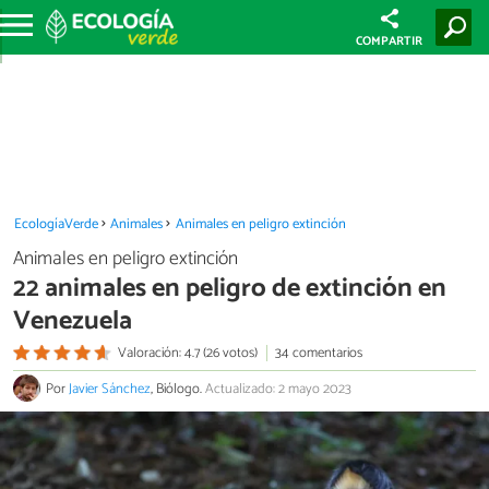
COMPARTIR
EcologíaVerde
Animales
Animales en peligro extinción
Animales en peligro extinción
22 animales en peligro de extinción en
Venezuela
Valoración: 4.7 (26 votos)
34 comentarios
Por
Javier Sánchez
, Biólogo.
Actualizado: 2 mayo 2023