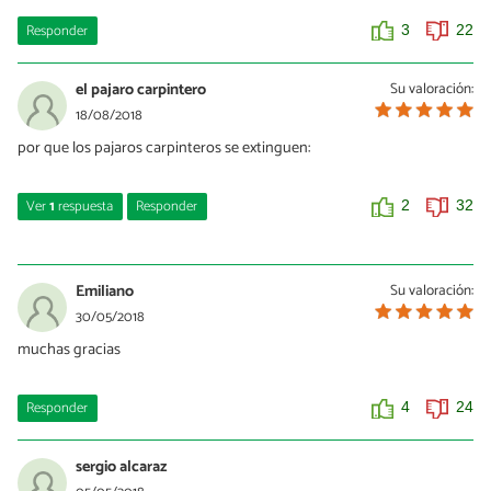
Responder
3
22
el pajaro carpintero
Su valoración:
18/08/2018
por que los pajaros carpinteros se extinguen:
Ver
1
respuesta
Responder
2
32
JULIA vasquez
21/08/2019
Emiliano
Su valoración:
no lo se
30/05/2018
muchas gracias
0
4
Responder
4
24
sergio alcaraz