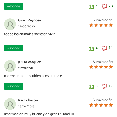
Responder
4
23
Gisell Reynosa
Su valoración:
22/06/2020
todos los animales meresen vivir
Responder
4
11
JULIA vasquez
Su valoración:
21/08/2019
me encanta que cuiden a los animales
Responder
3
17
Raul chacon
Su valoración:
29/04/2019
Informacion muy buena y de gran utilidad 👌🏻