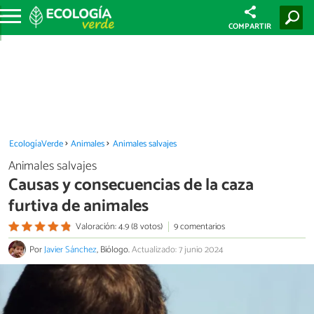
COMPARTIR
EcologíaVerde
Animales
Animales salvajes
Animales salvajes
Causas y consecuencias de la caza
furtiva de animales
Valoración: 4.9 (8 votos)
9 comentarios
Por
Javier Sánchez
, Biólogo.
Actualizado: 7 junio 2024