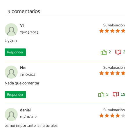
9 comentarios
Vl
Su valoración:
29/05/2025
Uy7juo
Responder
2
2
No
Su valoración:
13/10/2021
Nada que comentar
Responder
3
19
daniel
Su valoración:
05/01/2021
esmui importante la na turales