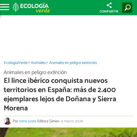
COMPARTIR
EcologíaVerde
Animales
Animales en peligro extinción
Animales en peligro extinción
El lince ibérico conquista nuevos
territorios en España: más de 2.400
ejemplares lejos de Doñana y Sierra
Morena
Por
Irene Juste
, Editora Sénior.
4 marzo 2026