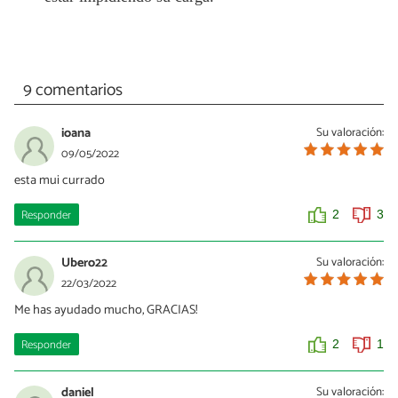
9 comentarios
ioana
Su valoración:
09/05/2022
esta mui currado
Responder
2
3
Ubero22
Su valoración:
22/03/2022
Me has ayudado mucho, GRACIAS!
Responder
2
1
daniel
Su valoración: