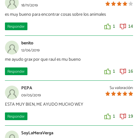
18/11/2019
es muy bueno para encontrar cosas sobre los animales
Responder
1
14
benito
12/06/2019
me ayudo grax por que raul es mu bueno
Responder
1
16
PEPA
Su valoración:
09/05/2019
ESTA MUY BIEN, ME AYUDO MUCHO WEY
Responder
1
19
SoyLaMeraVerga