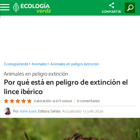
COMPARTIR
EcologíaVerde
Animales
Animales en peligro extinción
Animales en peligro extinción
Por qué está en peligro de extinción el
lince ibérico
Valoración: 4.9 (7 votos)
9 comentarios
Por
Irene Juste
, Editora Sénior.
Actualizado: 12 julio 2024