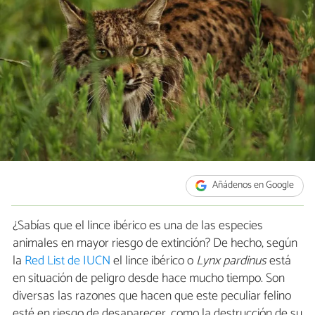
Añádenos en Google
¿Sabías que el lince ibérico es una de las especies
animales en mayor riesgo de extinción? De hecho, según
la
Red List de IUCN
el lince ibérico o
Lynx pardinus
está
en situación de peligro desde hace mucho tiempo. Son
diversas las razones que hacen que este peculiar felino
esté en riesgo de desaparecer, como la destrucción de su