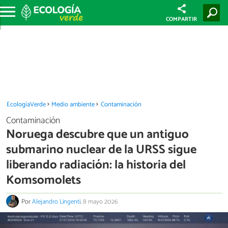
COMPARTIR
EcologíaVerde
Medio ambiente
Contaminación
Contaminación
Noruega descubre que un antiguo
submarino nuclear de la URSS sigue
liberando radiación: la historia del
Komsomolets
Por
Alejandro Lingenti
.
8 mayo 2026