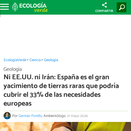
COMPARTIR
EcologíaVerde
Ciencia
Geología
Geología
Ni EE.UU. ni Irán: España es el gran
yacimiento de tierras raras que podría
cubrir el 33% de las necesidades
europeas
Por
Germán Portillo
, Ambientólogo.
21 mayo 2026