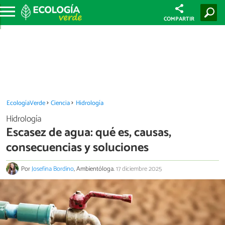
COMPARTIR
EcologíaVerde
Ciencia
Hidrología
Hidrología
Escasez de agua: qué es, causas,
consecuencias y soluciones
Por
Josefina Bordino
, Ambientóloga.
17 diciembre 2025