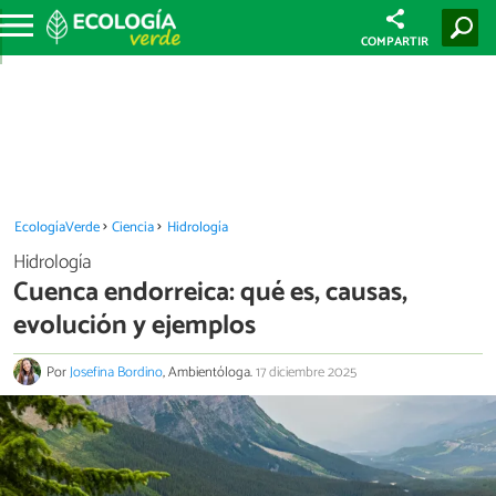
COMPARTIR
EcologíaVerde
Ciencia
Hidrología
Hidrología
Cuenca endorreica: qué es, causas,
evolución y ejemplos
Por
Josefina Bordino
, Ambientóloga.
17 diciembre 2025