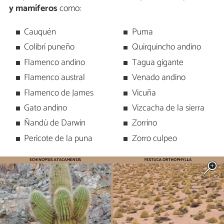
y mamíferos
como:
Cauquén
Puma
Colibrí puneño
Quirquincho andino
Flamenco andino
Tagua gigante
Flamenco austral
Venado andino
Flamenco de James
Vicuña
Gato andino
Vizcacha de la sierra
Ñandú de Darwin
Zorrino
Pericote de la puna
Zorro culpeo