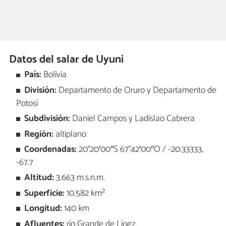
Datos del salar de Uyuni
País:
Bolivia
División:
Departamento de Oruro y Departamento de
Potosí
Subdivisión:
Daniel Campos y Ladislao Cabrera
Región:
altiplano
Coordenadas:
20°20′00″S 67°42′00″O / -20.33333,
-67.7
Altitud:
3.663 m.s.n.m.
Superficie:
10.582 km²
Longitud:
140 km
Afluentes:
río Grande de Lípez