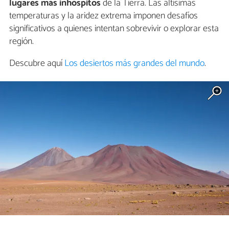
lugares más inhóspitos
de la Tierra. Las altísimas
temperaturas y la aridez extrema imponen desafíos
significativos a quienes intentan sobrevivir o explorar esta
región.
Descubre aquí
Los desiertos más grandes del mundo
.