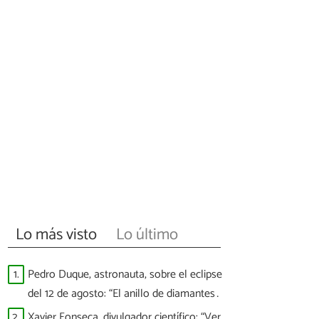
Lo más visto
Lo último
1.
Pedro Duque, astronauta, sobre el eclipse
del 12 de agosto: “El anillo de diamantes
llegará a las 20:30 y veremos puntitos
2.
Xavier Fonseca, divulgador científico: “Ver