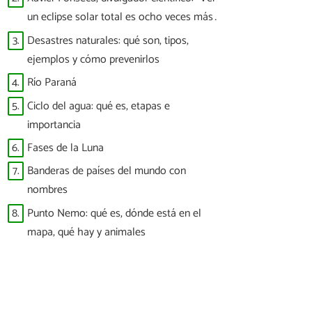
brillantes”
un eclipse solar total es ocho veces más
difícil que ver a España ganar un Mundial”
3.
Desastres naturales: qué son, tipos,
ejemplos y cómo prevenirlos
4.
Río Paraná
5.
Ciclo del agua: qué es, etapas e
importancia
6.
Fases de la Luna
7.
Banderas de países del mundo con
nombres
8.
Punto Nemo: qué es, dónde está en el
mapa, qué hay y animales