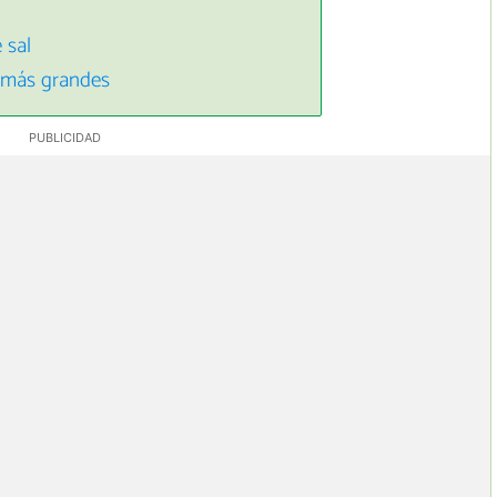
 sal
l más grandes