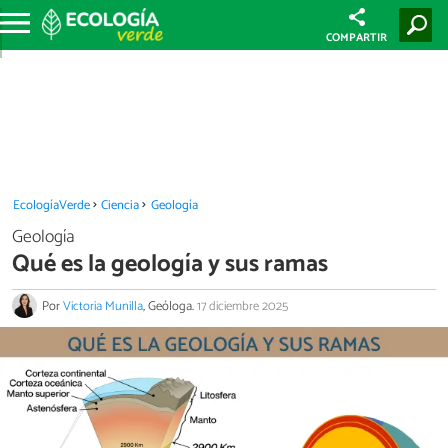
COMPARTIR
EcologíaVerde
Ciencia
Geología
Geología
Qué es la geología y sus ramas
Por
Victoria Munilla
, Geóloga.
17 diciembre 2025