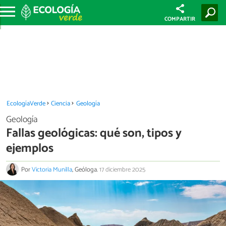
COMPARTIR
EcologíaVerde
Ciencia
Geología
Geología
Fallas geológicas: qué son, tipos y
ejemplos
Por
Victoria Munilla
, Geóloga.
17 diciembre 2025