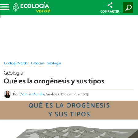
COMPARTIR
EcologíaVerde
Ciencia
Geología
Geología
Qué es la orogénesis y sus tipos
Por
Victoria Munilla
, Geóloga.
17 diciembre 2025