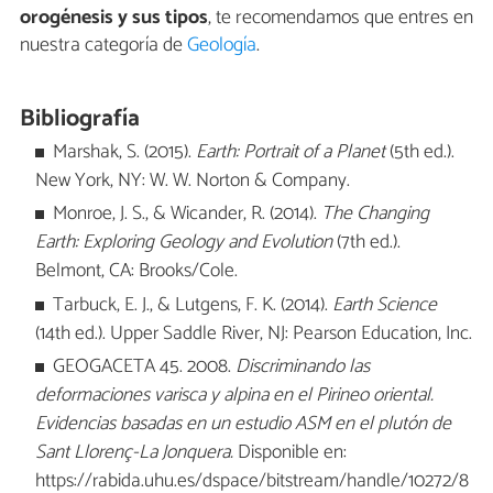
orogénesis y sus tipos
, te recomendamos que entres en
nuestra categoría de
Geología
.
Bibliografía
Marshak, S. (2015).
Earth: Portrait of a Planet
(5th ed.).
New York, NY: W. W. Norton & Company.
Monroe, J. S., & Wicander, R. (2014).
The Changing
Earth: Exploring Geology and Evolution
(7th ed.).
Belmont, CA: Brooks/Cole.
Tarbuck, E. J., & Lutgens, F. K. (2014).
Earth Science
(14th ed.). Upper Saddle River, NJ: Pearson Education, Inc.
GEOGACETA 45. 2008.
Discriminando las
deformaciones varisca y alpina en el Pirineo oriental.
Evidencias basadas en un estudio ASM en el plutón de
Sant Llorenç-La Jonquera.
Disponible en:
https://rabida.uhu.es/dspace/bitstream/handle/10272/8