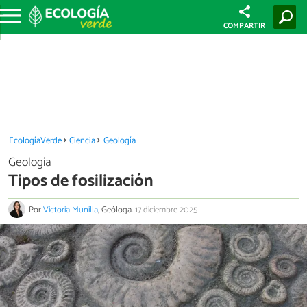
COMPARTIR
EcologíaVerde
Ciencia
Geología
Geología
Tipos de fosilización
Por
Victoria Munilla
, Geóloga.
17 diciembre 2025