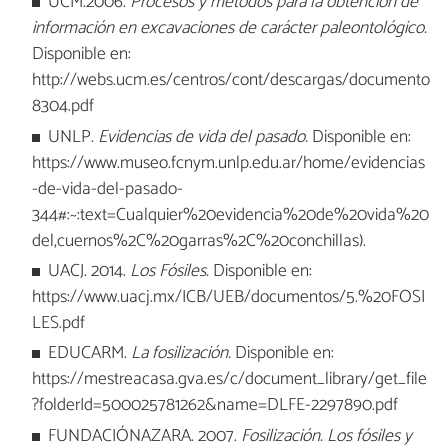
UCM.2006.
Procesos y métodos para la obtención de
información en excavaciones de carácter paleontológico.
Disponible en:
http://webs.ucm.es/centros/cont/descargas/documento
8304.pdf
UNLP.
Evidencias de vida del pasado.
Disponible en:
https://www.museo.fcnym.unlp.edu.ar/home/evidencias
-de-vida-del-pasado-
344#:~:text=Cualquier%20evidencia%20de%20vida%20
del,cuernos%2C%20garras%2C%20conchillas).
UACJ. 2014.
Los Fósiles.
Disponible en:
https://www.uacj.mx/ICB/UEB/documentos/5.%20FOSI
LES.pdf
EDUCARM.
La fosilización.
Disponible en:
https://mestreacasa.gva.es/c/document_library/get_file
?folderId=500025781262&name=DLFE-2297890.pdf
FUNDACIÓNAZARA. 2007.
Fosilización. Los fósiles y