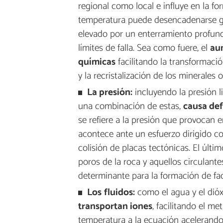
regional como local e influye en la f
temperatura puede desencadenarse gr
elevado por un enterramiento profund
límites de falla. Sea como fuere, el
aum
químicas
facilitando la transformació
y la recristalización de los minerales o
La presión:
incluyendo la presión li
una combinación de estas,
causa def
se refiere a la presión que provocan e
acontece ante un esfuerzo dirigido c
colisión de placas tectónicas. El últi
poros de la roca y aquellos circulantes
determinante para la formación de fa
Los
fluidos:
como el agua y el dió
transportan iones
, facilitando el m
temperatura a la ecuación acelerando