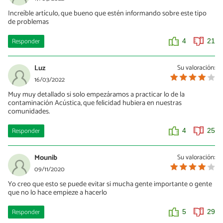
Increíble artículo, que bueno que estén informando sobre este tipo
de problemas
Responder
4
21
Luz
Su valoración:
16/03/2022
Muy muy detallado si solo empezáramos a practicar lo de la
contaminación Acústica, que felicidad hubiera en nuestras
comunidades.
Responder
4
25
Mounib
Su valoración:
09/11/2020
Yo creo que esto se puede evitar si mucha gente importante o gente
que no lo hace empieze a hacerlo
Responder
5
29