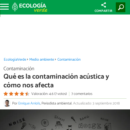
COMPARTIR
EcologíaVerde
Medio ambiente
Contaminación
Contaminación
Qué es la contaminación acústica y
cómo nos afecta
Valoración: 4.6 (7 votos)
7 comentarios
Por
Enrique Arriols
, Periodista ambiental.
Actualizado: 3 septiembre 2018