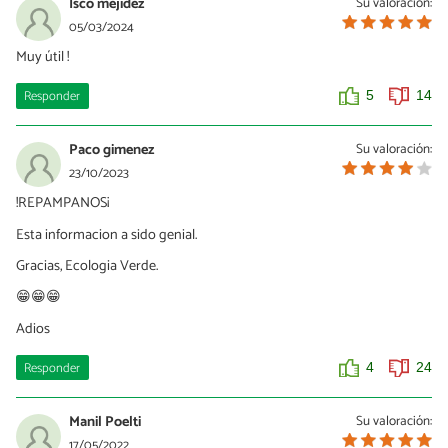
Isco mejidez
Su valoración:
05/03/2024
Muy útil !
Responder
5
14
Paco gimenez
Su valoración:
23/10/2023
!REPAMPANOS¡
Esta informacion a sido genial.
Gracias, Ecologia Verde.
😁😁😁
Adios
Responder
4
24
Manil Poelti
Su valoración:
17/05/2022