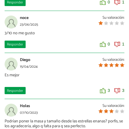
Responder
0
1
noce
Su valoración:
23/06/2025
3/10 no me gusto
Responder
0
1
Diego
Su valoración:
15/04/2024
Es mejor
Responder
3
3
Holas
Su valoración:
07/10/2023
Podrían poner la masa y tamaño desde las estrellas enanas? porfis, se
los agradecería, algo q falta para q sea perfecto.