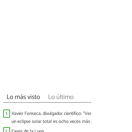
Lo más visto
Lo último
1.
Xavier Fonseca, divulgador científico: “Ver
un eclipse solar total es ocho veces más
difícil que ver a España ganar un Mundial”
2.
Fases de la Luna