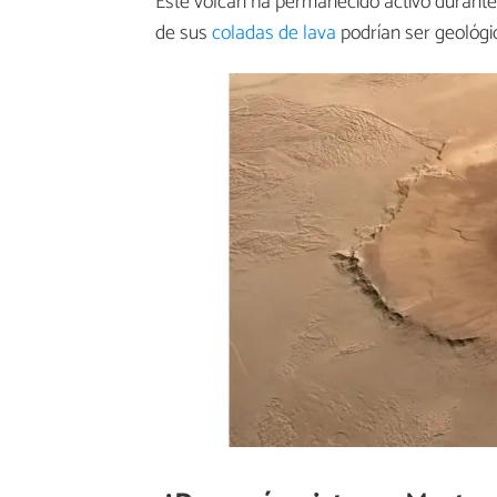
Este volcán ha permanecido activo durante 
de sus
coladas de lava
podrían ser geológi