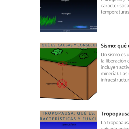
característi
temperaturas
Sismo: qué 
Un sismo es u
la liberación
incluyen acti
minería). Las
infraestructu
Tropopausa:
La tropopausa 