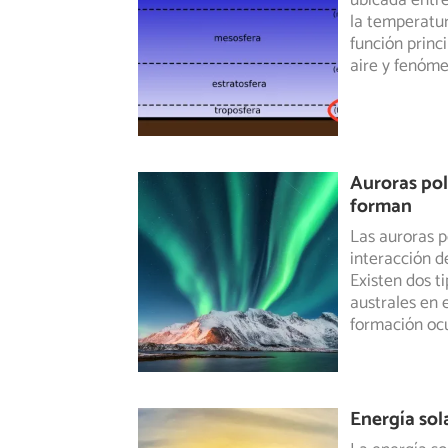
ubicada entre 
la temperatura
función princ
aire y fenóm
Auroras pol
forman
Las auroras 
interacción d
Existen dos
ti
australes en 
formación ocu
Energía sol