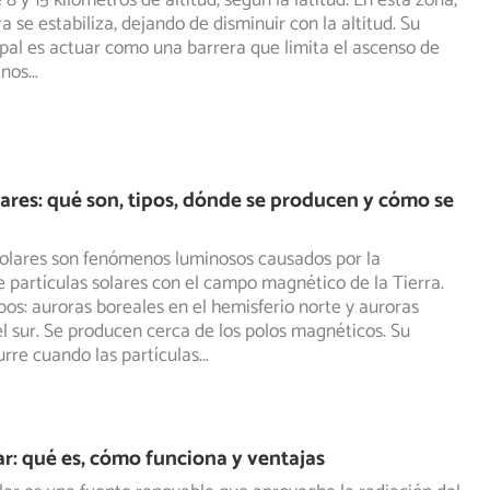
8 y 15 kilómetros de altitud, según la latitud. En esta
zona,
 se estabiliza, dejando de disminuir con la altitud. Su
ipal es actuar como una barrera que limita el ascenso de
enos
...
ares: qué son, tipos, dónde se producen y cómo se
polares son fenómenos luminosos causados por la
e partículas solares con el campo magnético de la Tierra.
pos: auroras boreales en el hemisferio norte y auroras
el sur. Se producen cerca de los polos magnéticos. Su
rre cuando las partículas
...
ar: qué es, cómo funciona y ventajas