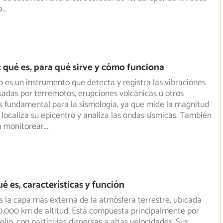
a
...
 qué es, para qué sirve y cómo funciona
 es un instrumento que detecta y registra las vibraciones
sadas por terremotos, erupciones volcánicas u otros
 fundamental para la sismología, ya que mide la magnitud
, localiza su epicentro y analiza las ondas sísmicas. También
ra monitorear
...
é es, características y función
s la capa más externa de la atmósfera terrestre, ubicada
0.000 km de altitud. Está compuesta principalmente por
elio, con partículas dispersas a altas velocidades. Sus