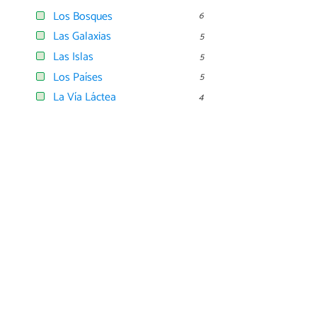
Los Bosques
6
Las Galaxias
5
Las Islas
5
Los Países
5
La Vía Láctea
4