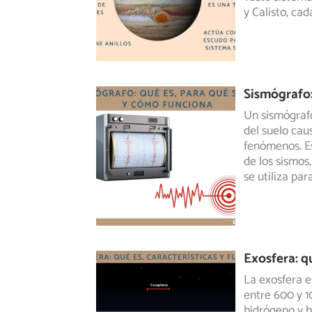
y Calisto, cad
Sismógrafo:
Un sismógrafo
del suelo cau
fenómenos.
Es
de los sismos
se utiliza pa
Exosfera: qu
La exosfera e
entre 600 y 1
hidrógeno
y h