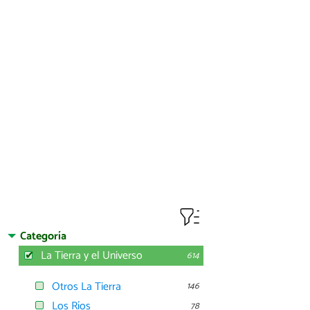
Categoría
La Tierra y el Universo
614
Otros La Tierra
146
Los Ríos
78