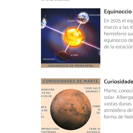
Equinoccio 
En 2025 el eq
marzo a las 1
hemisferio sur
equinoccio de
de la estació
Curiosidade
Marte, conoci
solar. Alberg
vastas
dunas a
atmósfera de
forma de hielo