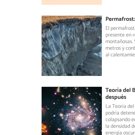
Permafrost:
El permafros
presente en r
montañosas. 
metros y cont
al calentamie
Teoría del 
después
La Teoría del
podría detene
colapsando en
la densidad d
energía oscur