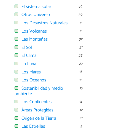
El sistema solar
46
Otros Universo
39
Los Desastres Naturales
36
Los Volcanes
36
Las Montañas
32
El Sol
31
El Clima
28
La Luna
22
Los Mares
18
Los Océanos
16
Sostenibilidad y medio
15
ambiente
Los Continentes
14
Áreas Protegidas
12
Origen de la Tierra
11
Las Estrellas
9