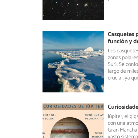
Casquetes p
función y d
Los casquetes
zonas polares 
Sur).
Se confo
largo de mile
crucial, ya qu
Curiosidade
Júpiter, el g
con una atmó
Gran Mancha R
vasto sistema