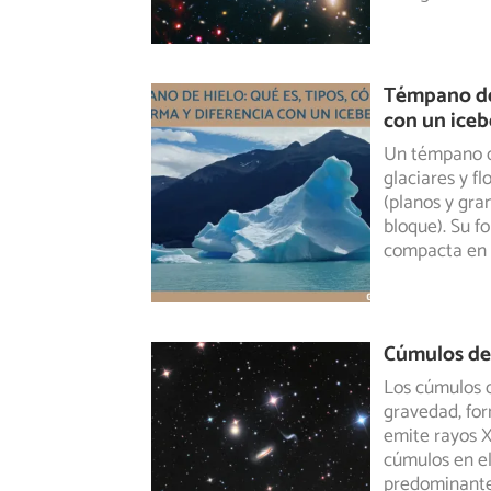
Témpano de 
con un iceb
Un témpano d
glaciares y fl
(planos y
gran
bloque). Su f
compacta en h
Cúmulos de 
Los cúmulos d
gravedad, for
emite
rayos X
cúmulos en el
predominante