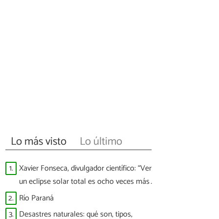
Lo más visto
Lo último
1.
Xavier Fonseca, divulgador científico: “Ver
un eclipse solar total es ocho veces más
difícil que ver a España ganar un Mundial”
2.
Río Paraná
3.
Desastres naturales: qué son, tipos,