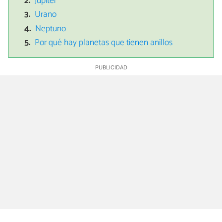
Júpiter
Urano
Neptuno
Por qué hay planetas que tienen anillos