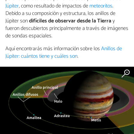
Júpiter
, como resultado de impactos de
meteoritos
.
Debido a su composición y estructura, los anillos de
Júpiter son
difíciles de observar desde la Tierra
y
fueron descubiertos principalmente a través de imágenes
de sondas espaciales.
Aquí encontrarás más información sobre los
Anillos de
Júpiter: cuántos tiene y cuáles son
.