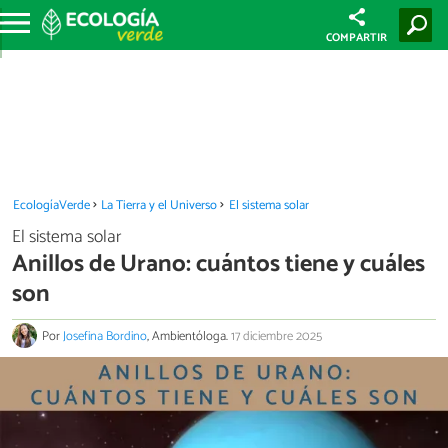
COMPARTIR
EcologíaVerde
La Tierra y el Universo
El sistema solar
El sistema solar
Anillos de Urano: cuántos tiene y cuáles
son
Por
Josefina Bordino
, Ambientóloga.
17 diciembre 2025