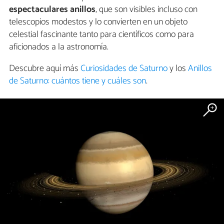
espectaculares anillos
, que son visibles incluso con
telescopios modestos y lo convierten en un objeto
celestial fascinante tanto para científicos como para
aficionados a la astronomía.
Descubre aquí más
Curiosidades de Saturno
y los
Anillos
de Saturno: cuántos tiene y cuáles son
.