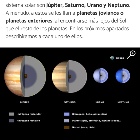
sistema solar son
Júpiter, Saturno, Urano y Neptuno
.
A menudo, a estos se los llama
planetas jovianos o
planetas exteriores
, al encontrarse más lejos del Sol
que el resto de los planetas. En los próximos apartados
describiremos a cada uno de ellos.