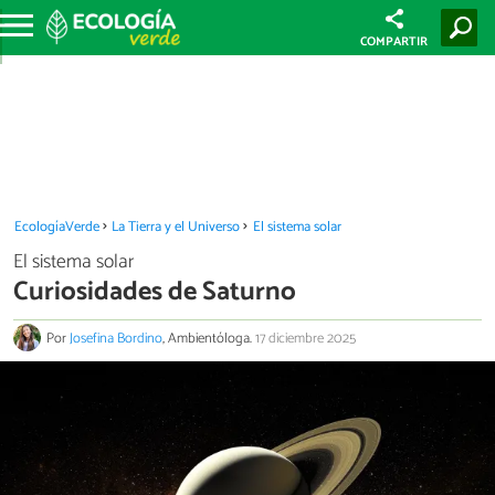
COMPARTIR
EcologíaVerde
La Tierra y el Universo
El sistema solar
El sistema solar
Curiosidades de Saturno
Por
Josefina Bordino
, Ambientóloga.
17 diciembre 2025