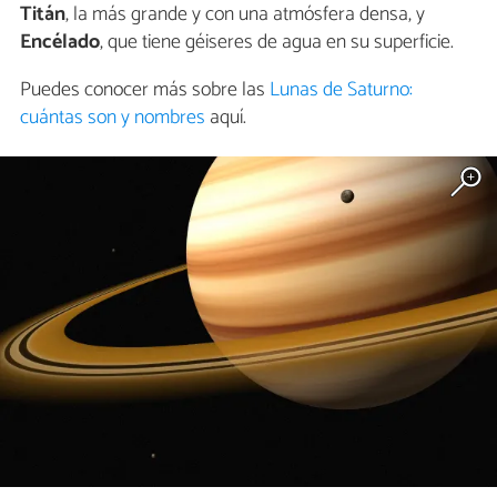
Titán
, la más grande y con una atmósfera densa, y
Encélado
, que tiene géiseres de agua en su superficie.
Puedes conocer más sobre las
Lunas de Saturno:
cuántas son y nombres
aquí.