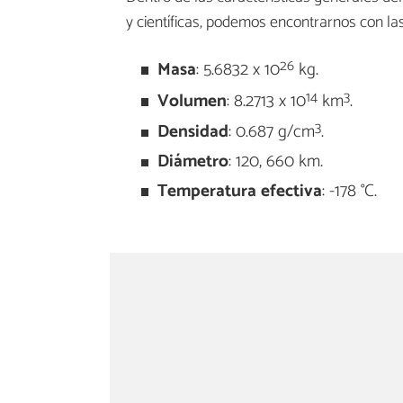
y científicas, podemos encontrarnos con las
26
Masa
: 5.6832 x 10
kg.
14
3
Volumen
: 8.2713 x 10
km
.
3
Densidad
: 0.687 g/cm
.
Diámetro
: 120, 660 km.
Temperatura
efectiva
: -178 °C.