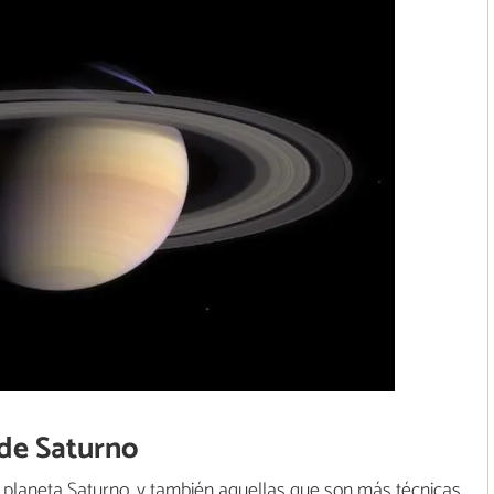
 de Saturno
l planeta Saturno, y también aquellas que son más técnicas