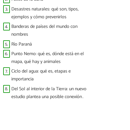
3.
Desastres naturales: qué son, tipos,
ejemplos y cómo prevenirlos
4.
Banderas de países del mundo con
nombres
5.
Río Paraná
6.
Punto Nemo: qué es, dónde está en el
mapa, qué hay y animales
7.
Ciclo del agua: qué es, etapas e
importancia
8.
Del Sol al interior de la Tierra: un nuevo
estudio plantea una posible conexión
entre las tormentas solares y los
terremotos