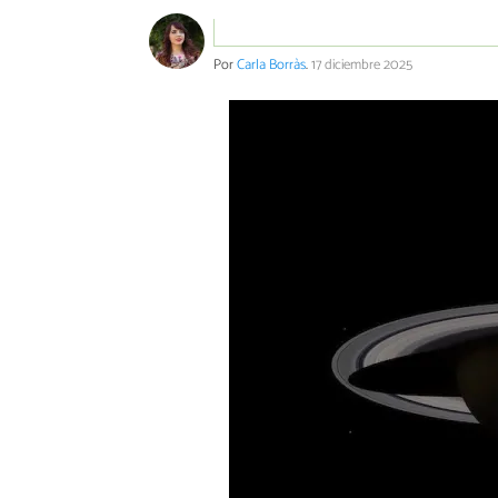
Por
Carla Borràs
.
17 diciembre 2025