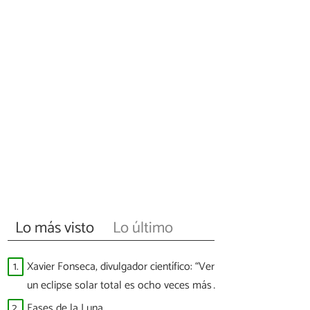
Lo más visto
Lo último
1.
Xavier Fonseca, divulgador científico: “Ver
un eclipse solar total es ocho veces más
difícil que ver a España ganar un Mundial”
2.
Fases de la Luna