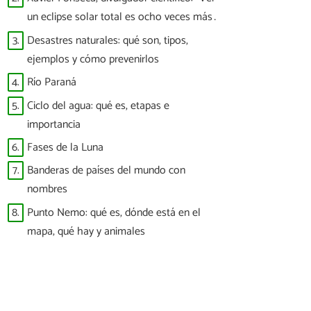
brillantes”
un eclipse solar total es ocho veces más
difícil que ver a España ganar un Mundial”
3.
Desastres naturales: qué son, tipos,
ejemplos y cómo prevenirlos
4.
Río Paraná
5.
Ciclo del agua: qué es, etapas e
importancia
6.
Fases de la Luna
7.
Banderas de países del mundo con
nombres
8.
Punto Nemo: qué es, dónde está en el
mapa, qué hay y animales