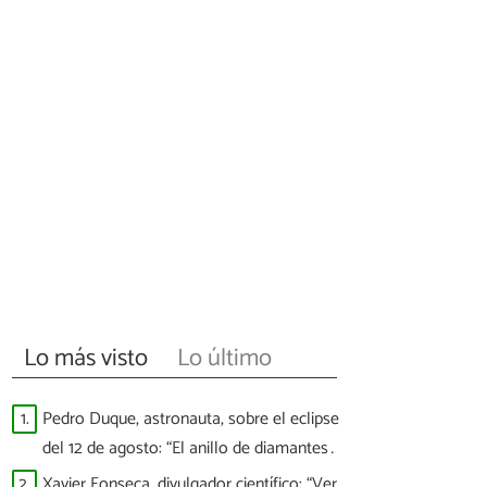
Lo más visto
Lo último
1.
Pedro Duque, astronauta, sobre el eclipse
del 12 de agosto: “El anillo de diamantes
llegará a las 20:30 y veremos puntitos
2.
Xavier Fonseca, divulgador científico: “Ver