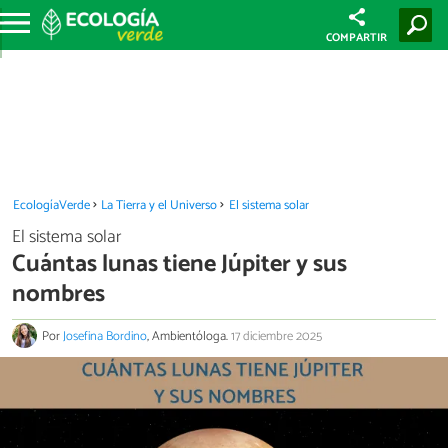
COMPARTIR
EcologíaVerde
La Tierra y el Universo
El sistema solar
El sistema solar
Cuántas lunas tiene Júpiter y sus
nombres
Por
Josefina Bordino
, Ambientóloga.
17 diciembre 2025