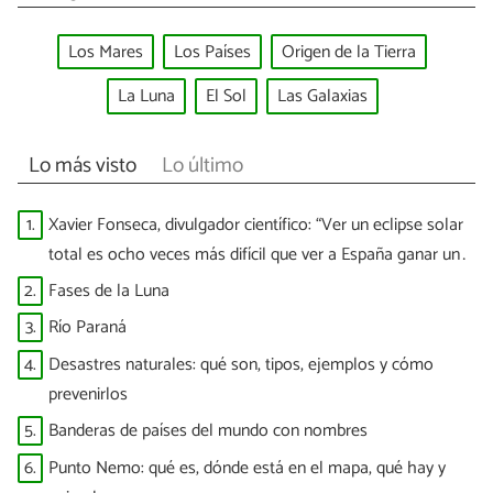
Los Mares
Los Países
Origen de la Tierra
La Luna
El Sol
Las Galaxias
Lo más visto
Lo último
1.
Xavier Fonseca, divulgador científico: “Ver un eclipse solar
total es ocho veces más difícil que ver a España ganar un
Mundial”
2.
Fases de la Luna
3.
Río Paraná
4.
Desastres naturales: qué son, tipos, ejemplos y cómo
prevenirlos
5.
Banderas de países del mundo con nombres
6.
Punto Nemo: qué es, dónde está en el mapa, qué hay y