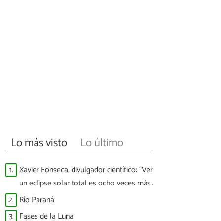
Lo más visto
Lo último
1.
Xavier Fonseca, divulgador científico: “Ver
un eclipse solar total es ocho veces más
difícil que ver a España ganar un Mundial”
2.
Río Paraná
3.
Fases de la Luna