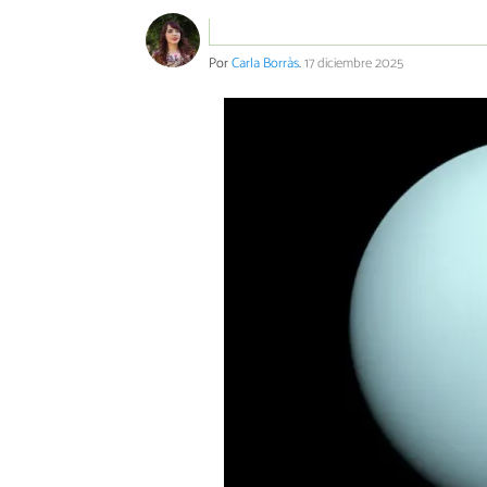
Por
Carla Borràs
.
17 diciembre 2025