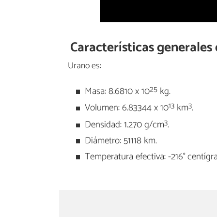
Características generales
Urano es:
25
Masa: 8.6810 x 10
kg.
13
3
Volumen: 6.83344 x 10
km
.
3
Densidad: 1.270 g/cm
.
Diámetro: 51118 km.
Temperatura efectiva: -216° centígr