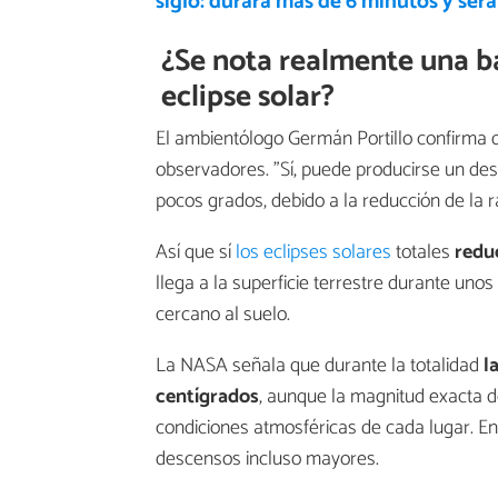
siglo: durará más de 6 minutos y ser
¿Se nota realmente una b
eclipse solar?
El ambientólogo Germán Portillo confirma q
observadores. "Sí, puede producirse un d
pocos grados, debido a la reducción de la ra
Así que sí
los eclipses solares
totales
redu
llega a la superficie terrestre durante uno
cercano al suelo.
La NASA señala que durante la totalidad
la
centígrados
, aunque la magnitud exacta 
condiciones atmosféricas de cada lugar. E
descensos incluso mayores.