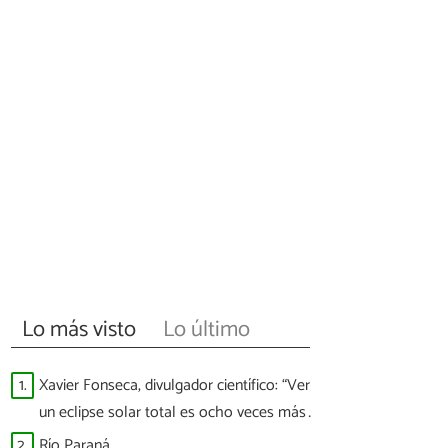
Lo más visto
Lo último
1.
Xavier Fonseca, divulgador científico: “Ver
un eclipse solar total es ocho veces más
difícil que ver a España ganar un Mundial”
2.
Río Paraná