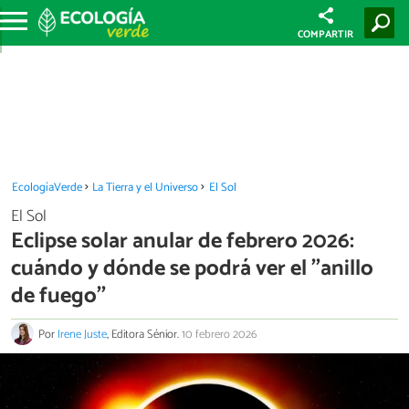
COMPARTIR
EcologíaVerde
La Tierra y el Universo
El Sol
El Sol
Eclipse solar anular de febrero 2026:
cuándo y dónde se podrá ver el ''anillo
de fuego''
Por
Irene Juste
, Editora Sénior.
10 febrero 2026